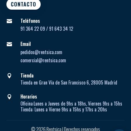
CONTACTO
Teléfonos

91 364 22 09 / 91 643 34 12
Email

pedidos@rentsica.com
comercial@rentsica.com
Tienda

Tienda en Gran Vía de San Francisco 6, 28005 Madrid
Horarios

Oficina:
Lunes a Jueves de
9hs a 18hs, Viernes 9hs a 15hs
Tienda:
Lunes a Vierne
9hs a 15hs y 17hs a 20hs
© 2026 Rentsica | Derechos reservados