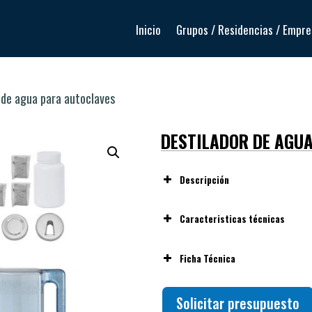
Inicio
Grupos / Residencias / Empr
 de agua para autoclaves
DESTILADOR DE AGU
Descripción
Caracteristicas técnicas
Potencia:
750 W
Ficha Técnica
Capacidad del tanque:
4 L
Producción diaria aproxim
Ver ficha técnica
Solicitar presupuesto
Material del tanque y tapa