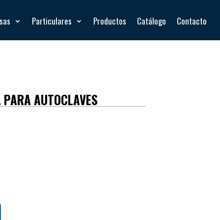
esas
Particulares
Productos
Catálogo
Contacto
A PARA AUTOCLAVES
ada:
6 gal / 22,7 L
:
Acero inoxidable 304