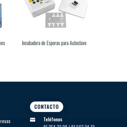
ves
Incubadora de Esporas para Autoclave
CONTACTO
Teléfonos

presas
91 364 22 09 / 91 643 34 12