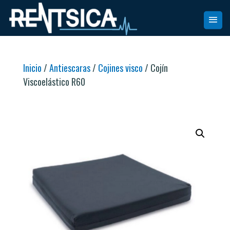
Inicio
/
Antiescaras
/
Cojines visco
/ Cojín
Viscoelástico R60