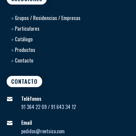
»
Grupos / Residencias / Empresas
»
Particulares
»
Catálogo
»
Productos
»
Contacto
CONTACTO
Teléfonos

91 364 22 09 / 91 643 34 12
Email

pedidos@rentsica.com