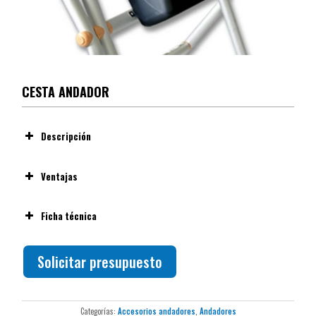
CESTA ANDADOR
Descripción
Ventajas
Ficha técnica
Compatibilidad
Solicitar presupuesto
Color
Fijación
Categorías:
Accesorios andadores
,
Andadores