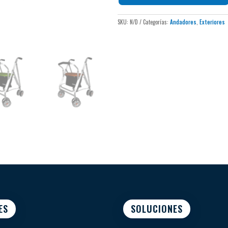
SKU:
N/D
Categorías:
Andadores
,
Exteriores
ES
SOLUCIONES