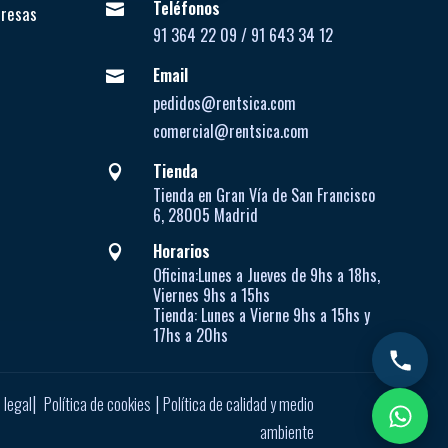
Teléfonos

presas
91 364 22 09 / 91 643 34 12
Email

pedidos@rentsica.com
comercial@rentsica.com
Tienda

Tienda en Gran Vía de San Francisco
6, 28005 Madrid
Horarios

Oficina:
Lunes a Jueves de
9hs a 18hs,
Viernes 9hs a 15hs
Tienda:
Lunes a Vierne
9hs a 15hs y
17hs a 20hs
|
|
 legal
Política de cookies
Política de calidad y medio
ambiente