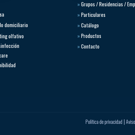
»
Grupos / Residencias / Em
sa
»
Particulares
o domiciliario
»
Catálogo
»
Productos
ing olfativo
sinfección
»
Contacto
care
ibilidad
|
Política de privacidad
Aviso