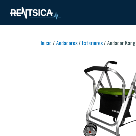
Inicio
/
Andadores
/
Exteriores
/ Andador Kang