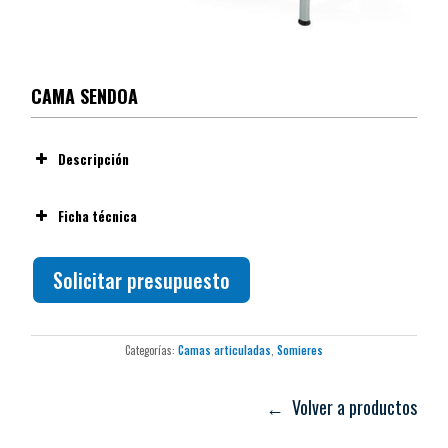
CAMA SENDOA
Descripción
Soporte máximo:
Ficha técnica
Lecho:
Solicitar presupuesto
Dimensiones exteriores:
Seguridad:
Categorías:
Camas articuladas
,
Somieres
Modelo:
← Volver a productos