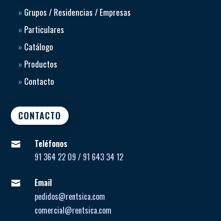
»
Grupos / Residencias / Empresas
»
Particulares
»
Catálogo
»
Productos
»
Contacto
CONTACTO
Teléfonos

91 364 22 09 / 91 643 34 12
Email

pedidos@rentsica.com
comercial@rentsica.com