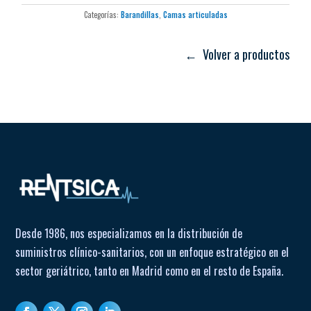
entorno de la cama.
Verificar periódicamente los puntos de fijación, altura
Categorías:
Barandillas
,
Camas articuladas
Sistema de fijación al somier mediante cinchas o
seleccionada y el ajuste de las cinchas para asegurar la
abrazaderas, adaptándose a camas estándar y camas
estabilidad de la barandilla.
articuladas.
← Volver a productos
Diseño compacto pensado para que no limite el espacio a la
cabecera de la cama.
Desde 1986, nos especializamos en la distribución de
suministros clínico-sanitarios, con un enfoque estratégico en el
sector geriátrico, tanto en Madrid como en el resto de España.