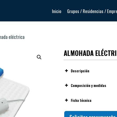
Inicio
Grupos / Residencias / Empr
hada eléctrica
ALMOHADA ELÉCTR
Descripción
Composición y medidas
Núcleo: espuma de densi
Ficha técnica
componentes eléctricos.
Funda exterior: tejido técni
Núcleo adaptado para aloj
preparado para su uso con e