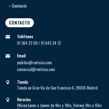
»
Contacto
CONTACTO
Teléfonos

91 364 22 09 / 91 643 34 12
Email

pedidos@rentsica.com
comercial@rentsica.com
Tienda

Tienda en Gran Vía de San Francisco 6, 28005 Madrid
Horarios

Oficina:
Lunes a Jueves de
9hs a 18hs, Viernes 9hs a 15hs