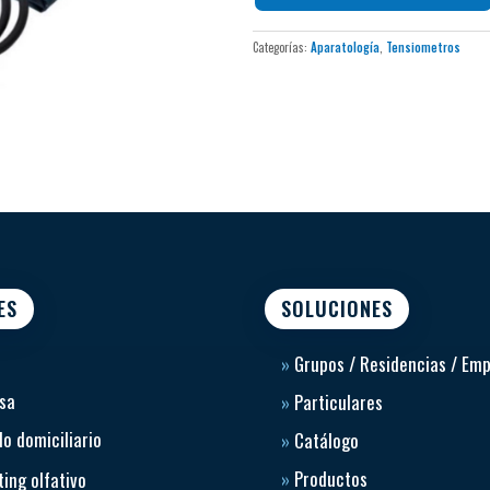
Protección interna:
Microf
medición
Categorías:
Aparatología
,
Tensiometros
Configuración:
Disponible en
Material del brazalete:
Libr
Resistencia:
Carcasa de poli
ES
SOLUCIONES
»
Grupos / Residencias / Em
sa
»
Particulares
o domiciliario
»
Catálogo
»
Productos
ing olfativo