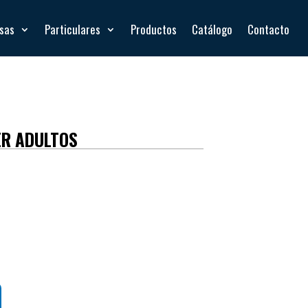
esas
Particulares
Productos
Catálogo
Contacto
ER ADULTOS
mm con diseño optimizado para lectura rápida y
r la desinfección
Hg