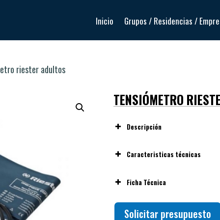
Inicio
Grupos / Residencias / Empr
etro riester adultos
TENSIÓMETRO RIEST
Descripción
Caracteristicas técnicas
Tamaño de la escala:
Ø 63 
Ficha Técnica
precisa
Acabado:
Pulido para facilita
Ver ficha técnica
Solicitar presupuesto
Tolerancia de error:
±3 mm