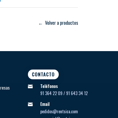
iltro para la válvula de purga y el sistema de
 versiones de 1 y 2 tubos con conectores
← Volver a productos
e de látex, fabricado en una sola pieza
carbonato resistente a golpes y caídas
CONTACTO
Teléfonos

presas
91 364 22 09 / 91 643 34 12
Email

pedidos@rentsica.com