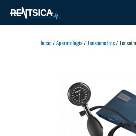
Inicio
/
Aparatología
/
Tensiometros
/ Tensióm