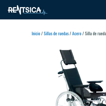
Inicio
/
Sillas de ruedas
/
Acero
/ Silla de rue