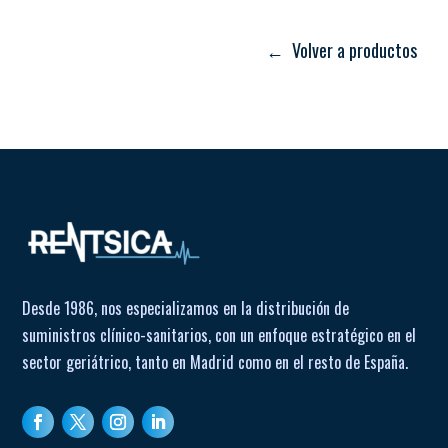
Alarmas configurables y luminosidad ajustable.
Base de carga incluida.
← Volver a productos
Termómetro auricular (opcional).
Autonomía superior a
20 horas
gracias a su batería
interna de litio.
Capacidad para transferencia de datos vía
USB
.
Desde 1986, nos especializamos en la distribución de
suministros clínico-sanitarios, con un enfoque estratégico en el
sector geriátrico, tanto en Madrid como en el resto de España.