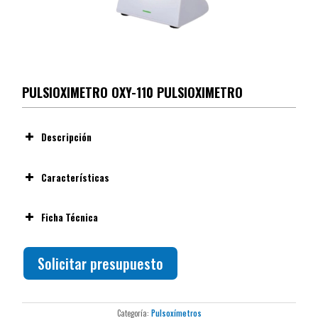
PULSIOXIMETRO OXY-110 PULSIOXIMETRO
Descripción
Pulsioxímetro OXY-110
Características
Pulsioxímetro portátil de dedo, apto para uso continuo.
Ficha Técnica
Compatible con sensores intercambiables para adultos,
niños y recién nacidos (opcionales).
Ver ficha técnica
MoveOxy™ SpO₂
Solicitar presupuesto
Pantalla TFT rotatoria de
3.5”
, con visualización de SpO₂,
PI, PR y onda pletismográfica.
Tecnología
MoveOxy™ SpO₂
que reduce interferencias
por movimiento.
Categoría:
Pulsoxímetros