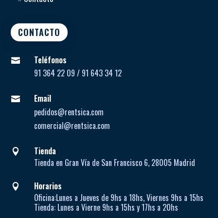
CONTACTO
Teléfonos

91 364 22 09 / 91 643 34 12
Email

pedidos@rentsica.com
comercial@rentsica.com
Tienda

Tienda en Gran Vía de San Francisco 6, 28005 Madrid
Horarios

Oficina:
Lunes a Jueves de
9hs a 18hs, Viernes 9hs a 15hs
Tienda:
Lunes a Vierne
9hs a 15hs y 17hs a 20hs