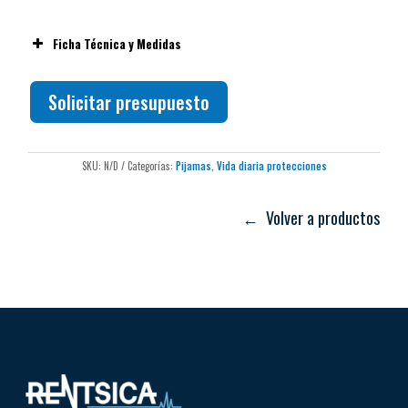
Tallas
Temperatura máxima de lavado
Ficha Técnica y Medidas
Planchado
Solicitar presupuesto
Secado
No usar lejía
SKU:
N/D
Categorías:
Pijamas
,
Vida diaria protecciones
← Volver a productos