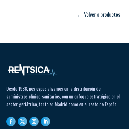
Compartimento integrado para accesorios y medicación.
← Volver a productos
Modelo:
AIR THERAPY (LT130)
Alimentación:
230 V / 50 Hz
Potencia absorbida:
184 VA
Fusible:
F 1 × 1.6 A L 250V
Presión máxima:
250 kPa (2.5 bar)
Flujo máximo (compresor):
16 l/min
Clase de dispositivo:
93/42 Clase IIa
Fabricante:
CA-MI Srl
País de producción:
Italia
Desde 1986, nos especializamos en la distribución de
suministros clínico-sanitarios, con un enfoque estratégico en el
sector geriátrico, tanto en Madrid como en el resto de España.