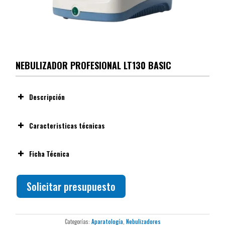
NEBULIZADOR PROFESIONAL LT130 BASIC
Descripción
Caracteristicas técnicas
Ficha Técnica
Nebulizador profesional para aerosolterapia.
Ver ficha técnica
Funcionamiento silencioso y estable.
Solicitar presupuesto
Carcasa de ABS autoextinguible, resistente y duradera.
Adecuado para uso domiciliario, ambulatorio y hospitalario.
Motor de pistón libre de mantenimiento.
Categorías:
Aparatología
,
Nebulizadores