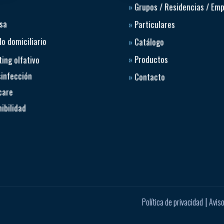
»
Grupos / Residencias / Em
sa
»
Particulares
o domiciliario
»
Catálogo
»
Productos
ing olfativo
sinfección
»
Contacto
care
ibilidad
|
Política de privacidad
Aviso