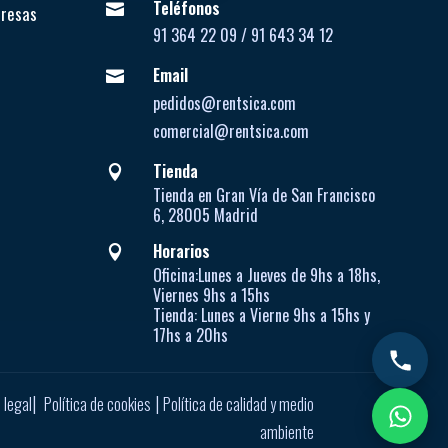
Teléfonos

presas
91 364 22 09 / 91 643 34 12
Email

pedidos@rentsica.com
comercial@rentsica.com
Tienda

Tienda en Gran Vía de San Francisco
6, 28005 Madrid
Horarios

Oficina:
Lunes a Jueves de
9hs a 18hs,
Viernes 9hs a 15hs
Tienda:
Lunes a Vierne
9hs a 15hs y
17hs a 20hs
|
|
 legal
Política de cookies
Política de calidad y medio
ambiente