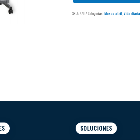
SKU:
N/D
Categorías:
Mesas atril
,
Vida diari
ES
SOLUCIONES