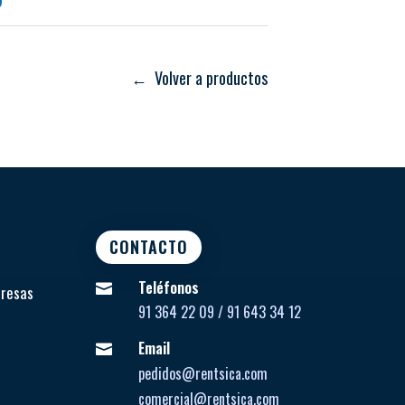
← Volver a productos
CONTACTO
Teléfonos

presas
91 364 22 09 / 91 643 34 12
Email

pedidos@rentsica.com
comercial@rentsica.com