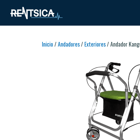
Inicio
/
Andadores
/
Exteriores
/ Andador Kang