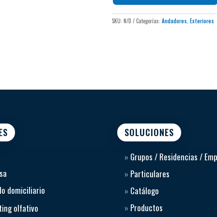
SKU:
N/D
Categorías:
Andadores
,
Exteriores
ES
SOLUCIONES
»
Grupos / Residencias / Em
sa
»
Particulares
o domiciliario
»
Catálogo
»
Productos
ing olfativo