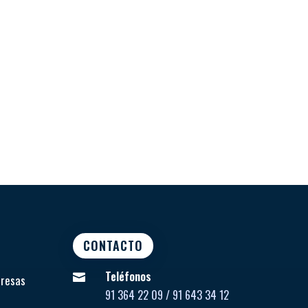
CONTACTO
Teléfonos

presas
91 364 22 09 / 91 643 34 12