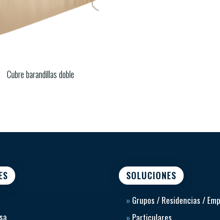
Cubre barandillas doble
ES
SOLUCIONES
»
Grupos / Residencias / Em
sa
»
Particulares