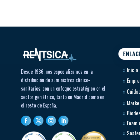
ENLAC
»
Inicio
Desde 1986, nos especializamos en la
distribución de suministros clínico-
»
Empre
sanitarios, con un enfoque estratégico en el
»
Cuidad
sector geriátrico, tanto en Madrid como en
»
Market
el resto de España.
»
Biode
»
Foam 
»
Sosten