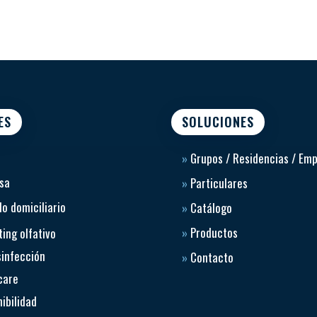
ES
SOLUCIONES
»
Grupos / Residencias / Em
sa
»
Particulares
o domiciliario
»
Catálogo
»
Productos
ing olfativo
sinfección
»
Contacto
care
ibilidad