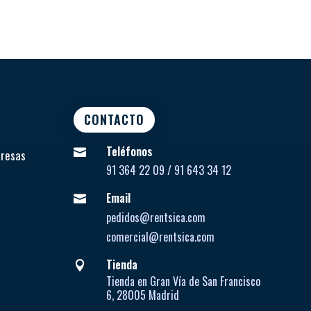
CONTACTO
Teléfonos

presas
91 364 22 09 / 91 643 34 12
Email

pedidos@rentsica.com
comercial@rentsica.com
Tienda

Tienda en Gran Vía de San Francisco
6, 28005 Madrid