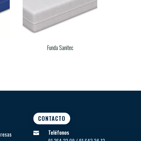
Funda Sanitec
CONTACTO
Teléfonos

presas
91 364 22 09 / 91 643 34 12