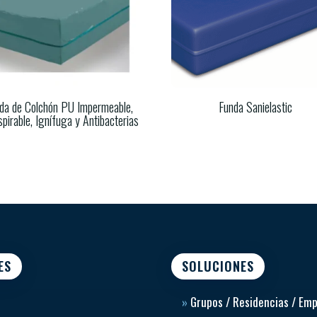
da de Colchón PU Impermeable,
Funda Sanielastic
pirable, Ignífuga y Antibacterias
ES
SOLUCIONES
»
Grupos / Residencias / Em