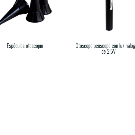
Espéculos otoscopio
Otoscope penscope con luz haló
de 2.5V