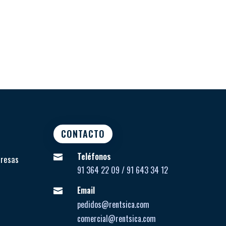
CONTACTO
Teléfonos

presas
91 364 22 09 / 91 643 34 12
Email

pedidos@rentsica.com
comercial@rentsica.com