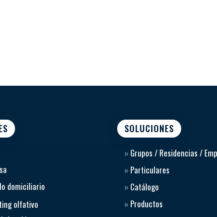
ES
SOLUCIONES
»
Grupos / Residencias / Em
sa
»
Particulares
o domiciliario
»
Catálogo
»
Productos
ing olfativo